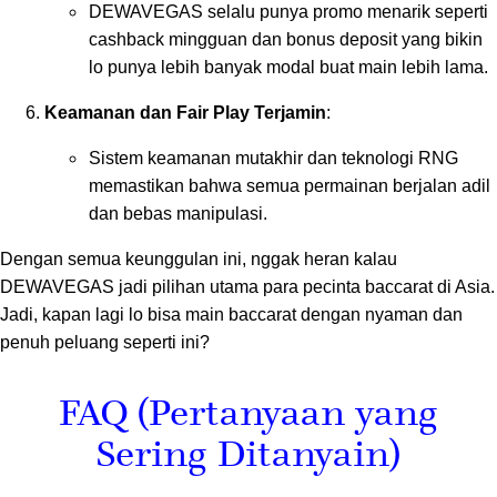
DEWAVEGAS selalu punya promo menarik seperti
cashback mingguan dan bonus deposit yang bikin
lo punya lebih banyak modal buat main lebih lama.
Keamanan dan Fair Play Terjamin
:
Sistem keamanan mutakhir dan teknologi RNG
memastikan bahwa semua permainan berjalan adil
dan bebas manipulasi.
Dengan semua keunggulan ini, nggak heran kalau
DEWAVEGAS jadi pilihan utama para pecinta baccarat di Asia.
Jadi, kapan lagi lo bisa main baccarat dengan nyaman dan
penuh peluang seperti ini?
FAQ (Pertanyaan yang
Sering Ditanyain)