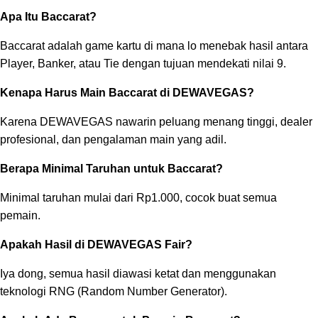
Apa Itu Baccarat?
Baccarat adalah game kartu di mana lo menebak hasil antara
Player, Banker, atau Tie dengan tujuan mendekati nilai 9.
Kenapa Harus Main Baccarat di DEWAVEGAS?
Karena DEWAVEGAS nawarin peluang menang tinggi, dealer
profesional, dan pengalaman main yang adil.
Berapa Minimal Taruhan untuk Baccarat?
Minimal taruhan mulai dari Rp1.000, cocok buat semua
pemain.
Apakah Hasil di DEWAVEGAS Fair?
Iya dong, semua hasil diawasi ketat dan menggunakan
teknologi RNG (Random Number Generator).