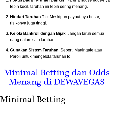
Fokus pada Taruhan Banker
: Karena house edge-nya
lebih kecil, taruhan ini lebih sering menang.
Hindari Taruhan Tie
: Meskipun payout-nya besar,
risikonya juga tinggi.
Kelola Bankroll dengan Bijak
: Jangan taruh semua
uang dalam satu taruhan.
Gunakan Sistem Taruhan
: Seperti Martingale atau
Paroli untuk mengelola taruhan lo.
Minimal Betting dan Odds
Menang di DEWAVEGAS
Minimal Betting