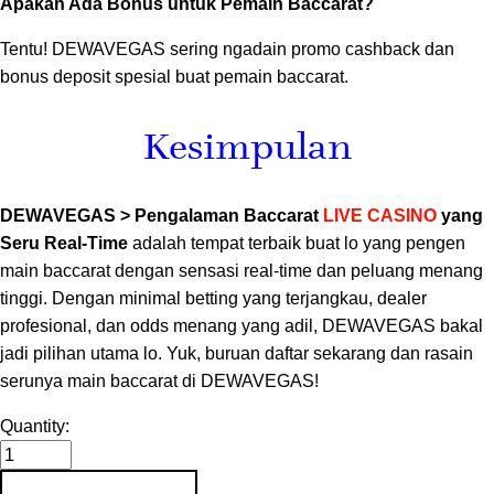
Apakah Ada Bonus untuk Pemain Baccarat?
Tentu! DEWAVEGAS sering ngadain promo cashback dan
bonus deposit spesial buat pemain baccarat.
Kesimpulan
DEWAVEGAS > Pengalaman Baccarat
LIVE CASINO
yang
Seru Real-Time
adalah tempat terbaik buat lo yang pengen
main baccarat dengan sensasi real-time dan peluang menang
tinggi. Dengan minimal betting yang terjangkau, dealer
profesional, dan odds menang yang adil, DEWAVEGAS bakal
jadi pilihan utama lo. Yuk, buruan daftar sekarang dan rasain
serunya main baccarat di DEWAVEGAS!
Quantity: