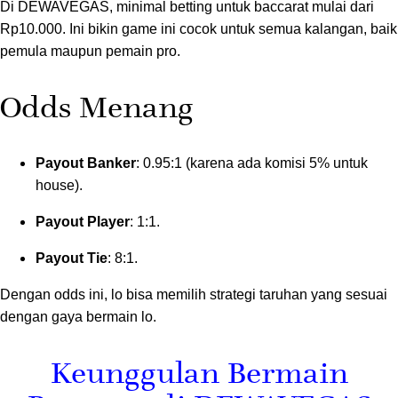
Di DEWAVEGAS, minimal betting untuk baccarat mulai dari
Rp10.000. Ini bikin game ini cocok untuk semua kalangan, baik
pemula maupun pemain pro.
Odds Menang
Payout Banker
: 0.95:1 (karena ada komisi 5% untuk
house).
Payout Player
: 1:1.
Payout Tie
: 8:1.
Dengan odds ini, lo bisa memilih strategi taruhan yang sesuai
dengan gaya bermain lo.
Keunggulan Bermain