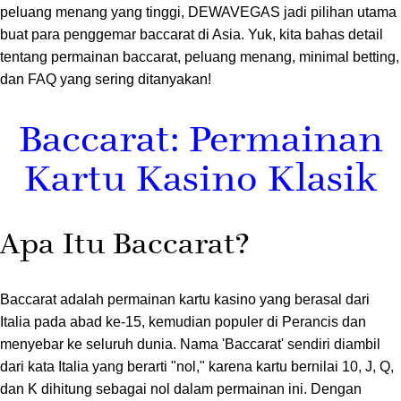
peluang menang yang tinggi, DEWAVEGAS jadi pilihan utama
buat para penggemar baccarat di Asia. Yuk, kita bahas detail
tentang permainan baccarat, peluang menang, minimal betting,
dan FAQ yang sering ditanyakan!
Baccarat: Permainan
Kartu Kasino Klasik
Apa Itu Baccarat?
Baccarat adalah permainan kartu kasino yang berasal dari
Italia pada abad ke-15, kemudian populer di Perancis dan
menyebar ke seluruh dunia. Nama 'Baccarat' sendiri diambil
dari kata Italia yang berarti "nol," karena kartu bernilai 10, J, Q,
dan K dihitung sebagai nol dalam permainan ini. Dengan