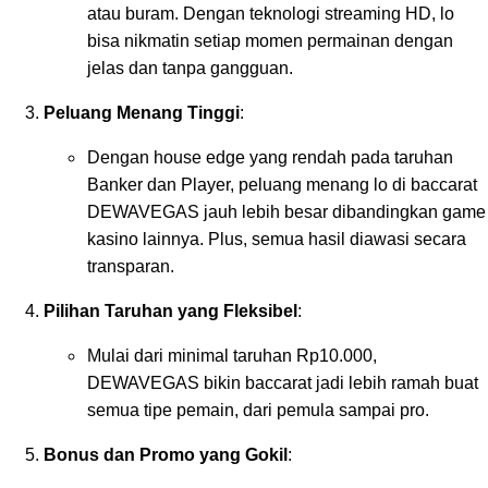
atau buram. Dengan teknologi streaming HD, lo
bisa nikmatin setiap momen permainan dengan
jelas dan tanpa gangguan.
Peluang Menang Tinggi
:
Dengan house edge yang rendah pada taruhan
Banker dan Player, peluang menang lo di baccarat
DEWAVEGAS jauh lebih besar dibandingkan game
kasino lainnya. Plus, semua hasil diawasi secara
transparan.
Pilihan Taruhan yang Fleksibel
:
Mulai dari minimal taruhan Rp10.000,
DEWAVEGAS bikin baccarat jadi lebih ramah buat
semua tipe pemain, dari pemula sampai pro.
Bonus dan Promo yang Gokil
: