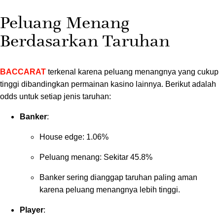
Peluang Menang
Berdasarkan Taruhan
BACCARAT
terkenal karena peluang menangnya yang cukup
tinggi dibandingkan permainan kasino lainnya. Berikut adalah
odds untuk setiap jenis taruhan:
Banker
:
House edge: 1.06%
Peluang menang: Sekitar 45.8%
Banker sering dianggap taruhan paling aman
karena peluang menangnya lebih tinggi.
Player
: